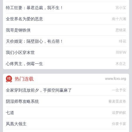
特工狂妻：暴君总裁，我不生！
宫小宝
全世界名为爱的恶意
南十六湘
我哥是钢铁侠
思镜渠
天价婚宠：隔壁甜心，有点萌！
绯花
我们小区穿末世
羽轩W
心疼男主，倒霉一生
木念之
热门连载
www.fcxs.org
全家穿到流放前夕，手握空间赢麻了
一念予安
阴湿师尊攻略系统
藜麦蛋皮卷
七道
追梦蚂蚁
凤凰大领主
你要卡宴