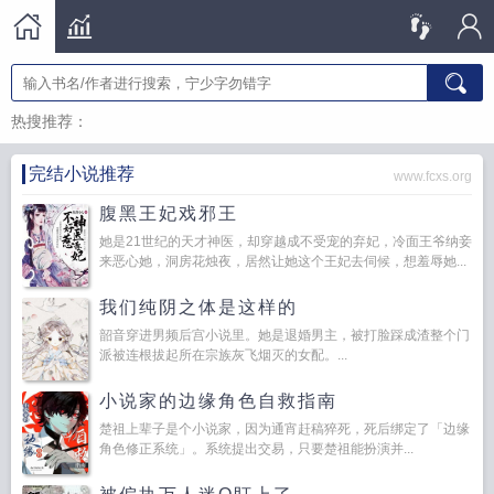
热搜推荐：
完结小说推荐
www.fcxs.org
腹黑王妃戏邪王
她是21世纪的天才神医，却穿越成不受宠的弃妃，冷面王爷纳妾
来恶心她，洞房花烛夜，居然让她这个王妃去伺候，想羞辱她...
我们纯阴之体是这样的
韶音穿进男频后宫小说里。她是退婚男主，被打脸踩成渣整个门
派被连根拔起所在宗族灰飞烟灭的女配。...
小说家的边缘角色自救指南
楚祖上辈子是个小说家，因为通宵赶稿猝死，死后绑定了「边缘
角色修正系统」。系统提出交易，只要楚祖能扮演并...