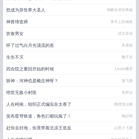
想成为异世界大圣人
弹断弦琴诉离殇
神兽缔造师
鱼竿上的咸鱼
饮食男女
武文弄沫
怀了过气白月光顶流的崽
木厘枝
生生不灭
狮子东
四合院之重回开始的时候
Leslie飘零
斩神：河神也是概念神呀？
崩飞猫
绝世无敌小村医
皇师父
人在柯南，组织正式编实在太香了
雕牌洗洁精
发布星穹铁道，角色们都玩疯了！
晚好呀
赶你去封地，你竟带着北凉王造反
山里小飞猪