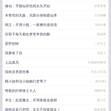
修仙：手握仙府也得从头开始
苷果茶茶
本尊苟到无敌，无限分身制霸仙界
日日微醺
韩立：开局小瓶，一路爽到道祖境
飞蛇在森
宫双子每天都在梦里争风吃醋
夜瑜希
星野初晗
一念予之
我要收了你
笑佳人
上品真炁
红枫林的蜂鸟
我和灵界那些事
秃头大宝贝
顾小姐和沈小姐她们变弯了
想念桃o
尊敬的扫帚骑士大人
纳西利亚
求生：起源魔女，开局靠炼金敛财
夏小乙
舔狗反派只想苟，女主不按套路走！
我是愤怒