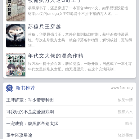
被偏执万人迷O盯上了
易璟穿书了，还是穿进了一本百合abopo文。如果易璟没记错，
这本po文的omega女主郁淼是个不折不扣的万人迷。...
苏穆兵王穿越
苏穆，华夏最强兵王，意外穿越到抗战时期，获得杀敌掉装系
统。每次击杀敌方士兵，就会掉落各种物资，解锁成就，更能得
到...
年代文大佬的漂亮作精
程方秋生得千娇百媚，肤如凝脂，一睁开眼，居然成了一本七零
年代文里的炮灰女配。她无语望天，在这个充满限制...
新书推荐
www.fcxs.org
王牌娇宠：军少带妻种田
依见钟情
可我玩的不是恋爱游戏啊
熊猫六六
一宠成瘾：腹黑影帝别太猛
晴景
重生璀璨星途
轻纱墨舞