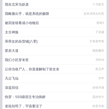
我在北宋当妖道
十月默言
我略微出手，就是系统的极限
忽有清风化剑意
被四皇错看成小动物后
鹿蜀X
太古神族
子莫谦
乖乖女的杂货铺[八零]
芒果爱苹果
星辰大道
随散飘风
我们小区穿末世
羽轩W
让你当收尸人，你直接解刨了前女友
夜无声
凡尘飞仙
齐甲
深蓝回信
折枝伴酒
快穿：SSS级宿主专治病娇
荔枝枝兮
老祖别苟了，宇宙要没了
拆蛋专家