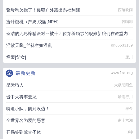
骚母狗欠操了！侵犯户外露出系福利姬
西陵吹雨
蜜汁樱桃（产奶,校园,NPH）
苦咖啡
圣洁的无尽榨精派对～被十四位穿着婚纱的舰娘新娘们在教堂内献
上身体的集体婚礼～
淫欲天麟_丝袜空姐淫乱
drj66533139
火锅气候
烂梨[父女]
唐川
最新更新
www.fcxs.org
星际猎人
太极阴阳鱼
晋中大将李云龙
踏雨行川
特遣小队，阴到没边！
养金
全世界名为爱的恶意
南十六湘
开局签到荒古圣体
J神