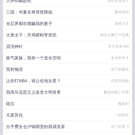
人外你崛起吧
喜欢笨蛋美人
三国：华夏名将突然降临
旗鼓相当
全忍界都在觊觎我的妻子
速食大王
大唐太子：开局硬刚李世民
南无火蛾万千悲勇
混沌神针
木子末末A66
炼气家族，我有一个造化空间
金火旺甲木
荒村物语
谷子的微笑
让你打NBA，谁让你泡女星？
鸡蛋加泡面
我用马克思主义改变大明世界
樱花动画工作室
陆沉
魔风烈
凡星异化
一扫而空
分手费全仓沪铜期货的我成首富
出门忘带刀