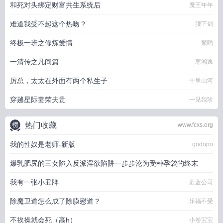
和死对头绑定财富共生系统后
魔王年年
难道我受不起这个热吻？
腰下剑
终极一班之修炼爱情
繁鸥
一清传之凡间篇
寒湘逸
厉总，太太在外面有两个私生子
十里山河
穿越星际妻荣夫贵
一见我珍
热门收藏
www.fcxs.org
我的性奴是老师-新版
godopo
爆乳肥尻的三女陷入反派淫欲陷阱一步步沦为受种孕袋的终末
我有一张小丑牌
可可色涩瑟琳
蔚蓝公司
除魔卫道怎么成了除膜慰道？
乐福不受
不挨操就会死（高h）
小卷宝宝