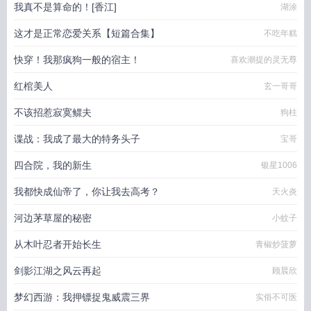
我真不是算命的！[香江]
湖涂
这才是正常恋爱关系【短篇合集】
不吃年糕
快穿！我那疯狗一般的宿主！
喜欢潮提的灵无尊
红棺美人
玄一哥哥
不该招惹寂寞鳏夫
狗柱
谍战：我成了最大的特务头子
宝哥
四合院，我的新生
银星1006
我都快成仙帝了，你让我去高考？
天火炎
河边茅草屋的秘密
小蚊子
从木叶忍者开始长生
青椒炒菠萝
剑影江湖之风云再起
顾晨欣
梦幻西游：我押镖捉鬼威震三界
实俗不可医