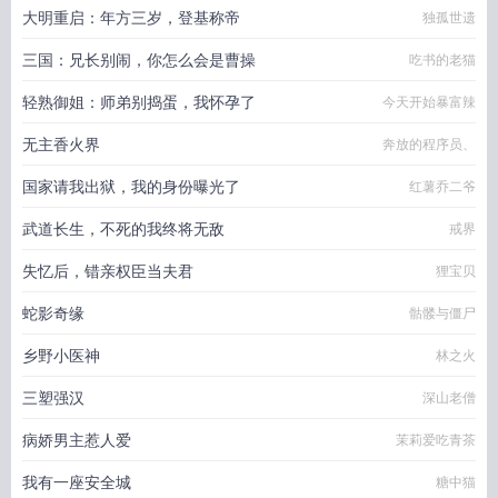
大明重启：年方三岁，登基称帝
独孤世遗
三国：兄长别闹，你怎么会是曹操
吃书的老猫
轻熟御姐：师弟别捣蛋，我怀孕了
今天开始暴富辣
无主香火界
奔放的程序员、
国家请我出狱，我的身份曝光了
红薯乔二爷
武道长生，不死的我终将无敌
戒界
失忆后，错亲权臣当夫君
狸宝贝
蛇影奇缘
骷髅与僵尸
乡野小医神
林之火
三塑强汉
深山老僧
病娇男主惹人爱
茉莉爱吃青茶
我有一座安全城
糖中猫